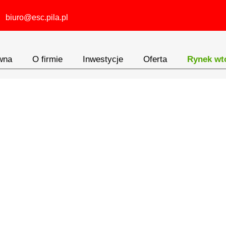
biuro@esc.pila.pl
wna
O firmie
Inwestycje
Oferta
Rynek wt