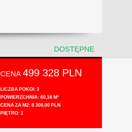
DOSTĘPNE
499 328 PLN
CENA
LICZBA POKOI: 3
POWIERZCHNIA: 60,16 M²
CENA ZA M2: 8 300,00 PLN
PIĘTRO: 1