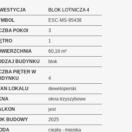
NWESTYCJA
BLOK LOTNICZA 4
YMBOL
ESC-MS-95438
CZBA POKOI
3
IĘTRO
1
OWIERZCHNIA
60,16 m²
ODZAJ BUDYNKU
blok
CZBA PIĘTER W
UDYNKU
4
TAN LOKALU
deweloperski
KNA
okna trzyszybowe
ALKON
jest
OK BUDOWY
2025
ODA
ciepła - miejska