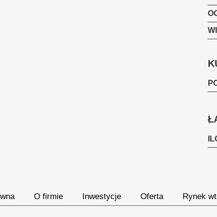
O
W
K
P
Ł
I
ówna
O firmie
Inwestycje
Oferta
Rynek wt