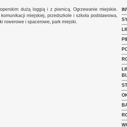
perskim dużą loggią i z piwnicą. Ogrzewanie miejskie.
I
 komunikacji miejskiej, przedszkole i szkoła podstawowa,
S
ki rowerowe i spacerowe, park miejski.
LI
P
P
R
LI
B
S
O
B
R
W