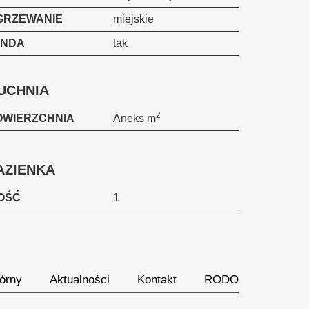
GRZEWANIE
miejskie
INDA
tak
UCHNIA
2
OWIERZCHNIA
Aneks m
AZIENKA
LOŚĆ
1
órny
Aktualności
Kontakt
RODO