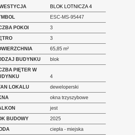
NWESTYCJA
BLOK LOTNICZA 4
YMBOL
ESC-MS-95447
CZBA POKOI
3
IĘTRO
3
OWIERZCHNIA
65,85 m²
ODZAJ BUDYNKU
blok
CZBA PIĘTER W
UDYNKU
4
TAN LOKALU
deweloperski
KNA
okna trzyszybowe
ALKON
jest
OK BUDOWY
2025
ODA
ciepła - miejska