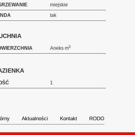
GRZEWANIE
miejskie
INDA
tak
UCHNIA
2
OWIERZCHNIA
Aneks m
AZIENKA
LOŚĆ
1
órny
Aktualności
Kontakt
RODO