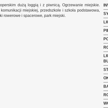
perskim dużą loggią i z piwnicą. Ogrzewanie miejskie.
I
 komunikacji miejskiej, przedszkole i szkoła podstawowa,
S
ki rowerowe i spacerowe, park miejski.
LI
P
P
R
LI
B
S
O
B
R
W