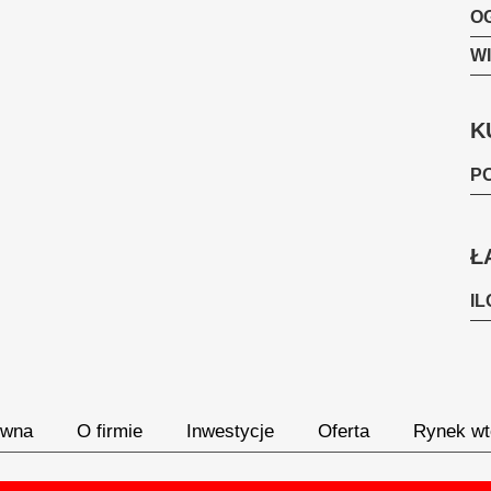
O
W
K
P
Ł
I
ówna
O firmie
Inwestycje
Oferta
Rynek wt