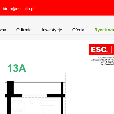
biuro@esc.pila.pl
wna
O firmie
Inwestycje
Oferta
Rynek wt